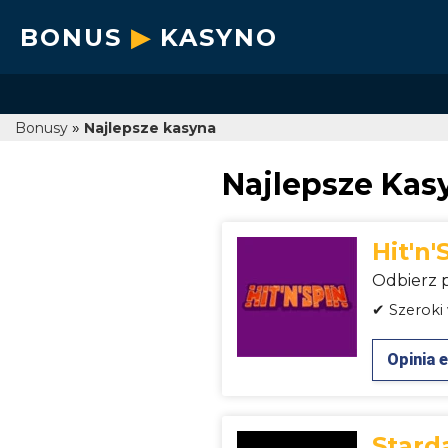
BONUS
▶
KASYNO
Bonusy
Najlepsze kasyna
Najlepsze Kas
Hit'n'
Odbierz 
Szeroki
Opinia 
Stard