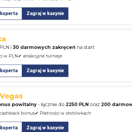
eksperta
Zagraj w kasynie
ca
PLN i
30 darmowych zakręceń
na start
ci w PLN
atrakcyjne turnieje
eksperta
Zagraj w kasynie
eVegas
onus powitalny
- łącznie do
2250 PLN
oraz
200 darmow
cashback bonus
Płatności w złotówkach
eksperta
Zagraj w kasynie