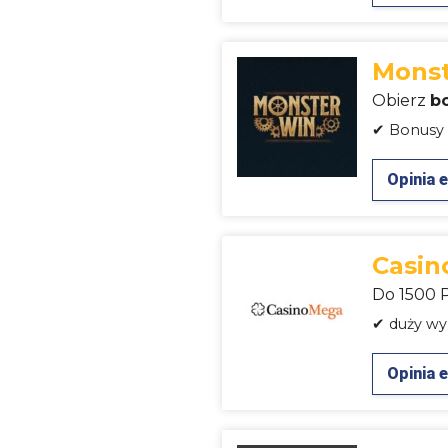
Mons
Obierz
bo
Bonusy 
Opinia 
Casi
Do 1500 
duży wy
Opinia 