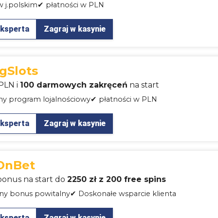
w j.polskim
płatności w PLN
eksperta
Zagraj w kasynie
ngSlots
PLN i
100 darmowych zakręceń
na start
jny program lojalnościowy
płatności w PLN
eksperta
Zagraj w kasynie
OnBet
bonus na start do
2250 zł z 200 free spins
jny bonus powitalny
Doskonałe wsparcie klienta
eksperta
Zagraj w kasynie