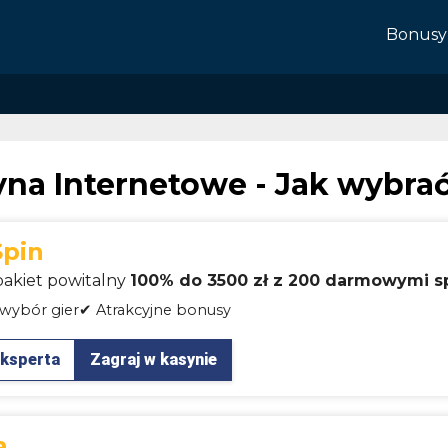
Bonusy
yna Internetowe - Jak wybra
Spin
pakiet powitalny
100% do 3500 zł z 200 darmowymi s
 wybór gier
Atrakcyjne bonusy
eksperta
Zagraj w kasynie
a