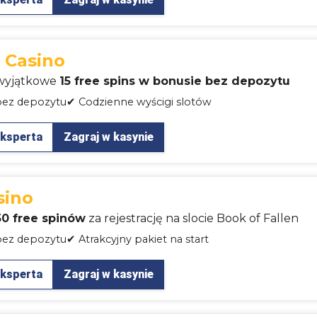
 Casino
wyjątkowe
15 free spins w bonusie bez depozytu
bez depozytu
Codzienne wyścigi slotów
eksperta
Zagraj w kasynie
sino
50 free spinów
za rejestrację na slocie Book of Fallen
bez depozytu
Atrakcyjny pakiet na start
eksperta
Zagraj w kasynie