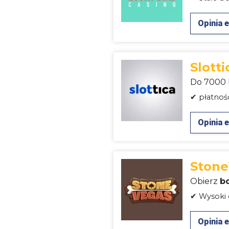
Opinia 
Slotti
Do 7000 
płatnoś
Opinia 
Ston
Obierz
b
Wysoki 
Opinia 