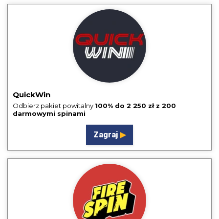
QuickWin
Odbierz pakiet powitalny
100% do 2 250 zł z 200
darmowymi spinami
Zagraj