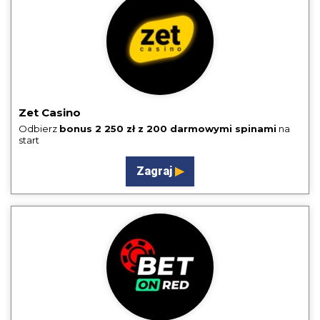
Zet Casino
Odbierz
bonus 2 250 zł z 200 darmowymi spinami
na
start
Zagraj