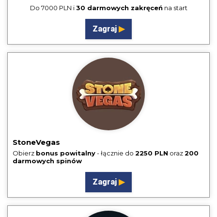
Do 7000 PLN i
30 darmowych zakręceń
na start
Zagraj
StoneVegas
Obierz
bonus powitalny
- łącznie do
2250 PLN
oraz
200
darmowych spinów
Zagraj