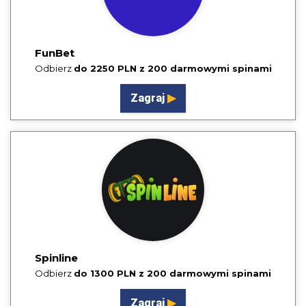
FunBet
Odbierz
do 2250 PLN z 200 darmowymi spinami
Zagraj
Spinline
Odbierz
do 1300 PLN z 200 darmowymi spinami
Zagraj