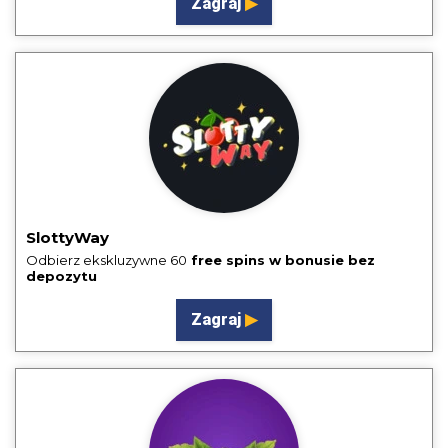
Zagraj
SlottyWay
Odbierz ekskluzywne 60
free spins w bonusie bez
depozytu
Zagraj