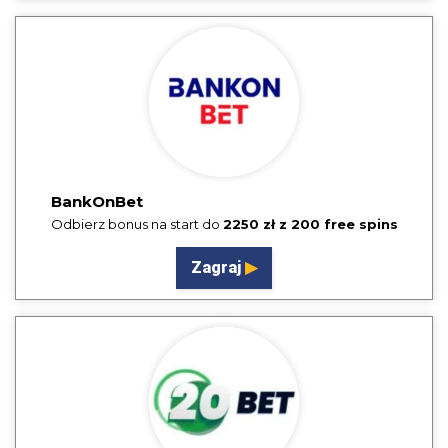
BankOnBet
Odbierz bonus na start do
2250 zł z 200 free spins
Zagraj