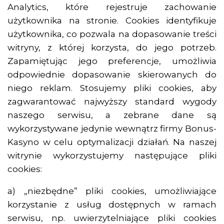
Analytics, które rejestruje zachowanie
użytkownika na stronie. Cookies identyfikuje
użytkownika, co pozwala na dopasowanie treści
witryny, z której korzysta, do jego potrzeb.
Zapamiętując jego preferencje, umożliwia
odpowiednie dopasowanie skierowanych do
niego reklam. Stosujemy pliki cookies, aby
zagwarantować najwyższy standard wygody
naszego serwisu, a zebrane dane są
wykorzystywane jedynie wewnątrz firmy Bonus-
Kasyno w celu optymalizacji działań. Na naszej
witrynie wykorzystujemy następujące pliki
cookies:
a) „niezbędne” pliki cookies, umożliwiające
korzystanie z usług dostępnych w ramach
serwisu, np. uwierzytelniające pliki cookies