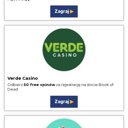
Zagraj
Verde Casino
Odbierz
50 free spinów
za rejestrację na slocie Book of
Dead
Zagraj