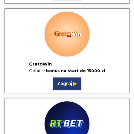
GratoWin
Odbierz
bonus na start do 15000 zł
Zagraj