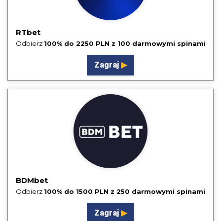
RTbet
Odbierz
100% do 2250 PLN z 100 darmowymi spinami
Zagraj
BDMbet
Odbierz
100% do 1500 PLN z 250 darmowymi spinami
Zagraj