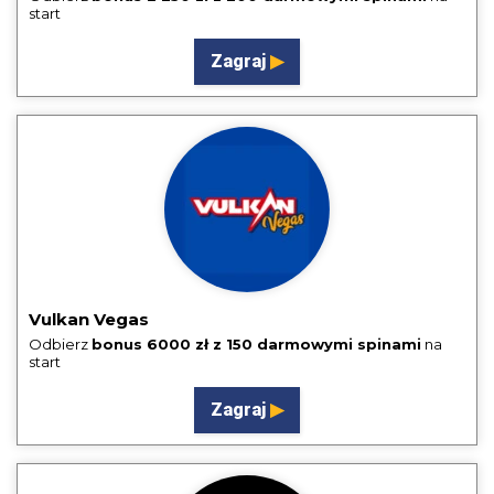
start
Zagraj
Vulkan Vegas
Odbierz
bonus 6000 zł z 150 darmowymi spinami
na
start
Zagraj