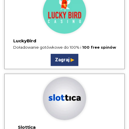
LuckyBird
Doładowanie gotówkowe do 100% i
100 free spinów
Zagraj
Slottica