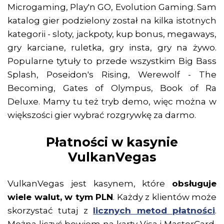
Microgaming, Play'n GO, Evolution Gaming. Sam
katalog gier podzielony został na kilka istotnych
kategorii - sloty, jackpoty, kup bonus, megaways,
gry karciane, ruletka, gry insta, gry na żywo.
Popularne tytuły to przede wszystkim Big Bass
Splash, Poseidon's Rising, Werewolf - The
Becoming, Gates of Olympus, Book of Ra
Deluxe. Mamy tu też tryb demo, więc można w
większości gier wybrać rozgrywkę za darmo.
Płatności w kasynie
VulkanVegas
VulkanVegas jest kasynem, które
obsługuje
wiele walut, w tym PLN
. Każdy z klientów może
skorzystać tutaj z
licznych metod płatności
.