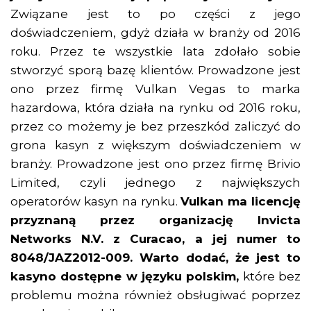
Związane jest to po części z jego
doświadczeniem, gdyż działa w branży od 2016
roku. Przez te wszystkie lata zdołało sobie
stworzyć sporą bazę klientów. Prowadzone jest
ono przez firmę Vulkan Vegas to marka
hazardowa, która działa na rynku od 2016 roku,
przez co możemy je bez przeszkód zaliczyć do
grona kasyn z większym doświadczeniem w
branży. Prowadzone jest ono przez firmę Brivio
Limited, czyli jednego z największych
operatorów kasyn na rynku.
Vulkan ma licencję
przyznaną przez organizację Invicta
Networks N.V. z Curacao, a jej numer to
8048/JAZ2012-009. Warto dodać, że jest to
kasyno dostępne w języku polskim,
które bez
problemu można również obsługiwać poprzez