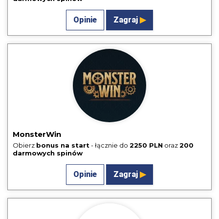
Opinie
Zagraj
MonsterWin
Obierz
bonus na start
- łącznie do
2250 PLN
oraz
200
darmowych spinów
Opinie
Zagraj