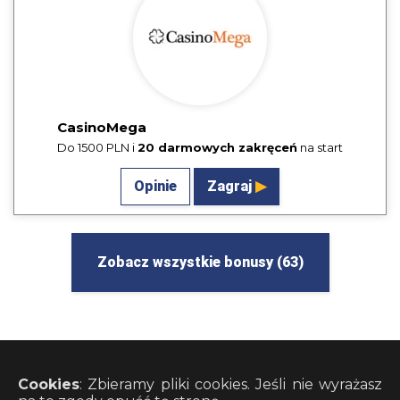
CasinoMega
Do 1500 PLN i
20 darmowych zakręceń
na start
Opinie
Zagraj
Zobacz wszystkie bonusy (63)
Cookies
: Zbieramy pliki cookies. Jeśli nie wyrażasz