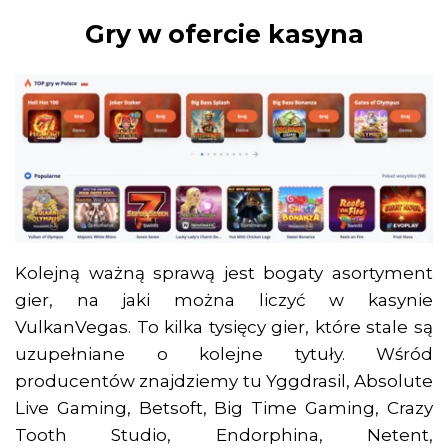
Gry w ofercie kasyna
Kolejną ważną sprawą jest bogaty asortyment
gier, na jaki można liczyć w kasynie
VulkanVegas. To kilka tysięcy gier, które stale są
uzupełniane o kolejne tytuły. Wśród
producentów znajdziemy tu Yggdrasil, Absolute
Live Gaming, Betsoft, Big Time Gaming, Crazy
Tooth Studio, Endorphina, Netent,