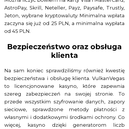
Można liczyć bowiem na karty Visa i MasterCard,
AstroPay, Skrill, Neteller, Payz, Paysafe, Trustly,
Jeton, wybrane kryptowaluty. Minimalna wpłata
zaczyna się już od 25 PLN, a minimalna wypłata
od 45 PLN.
Bezpieczeństwo oraz obsługa
klienta
Na sam koniec sprawdziliśmy również kwestię
bezpieczeństwa i obsługę klienta. VulkanVegas
to licencjonowane kasyno, które zapewnia
szereg zabezpieczeń na swojej stronie. To
przede wszystkim szyfrowanie danych, zapory
sieciowe, sprawdzone metody płatności z
własnymi i dodatkowymi środkami ochrony. Co
więcej, kasyno dzięki generatorom liczb