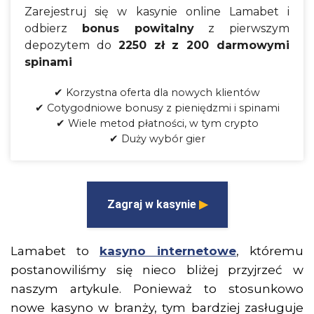
Zarejestruj się w kasynie online Lamabet i
odbierz
bonus powitalny
z pierwszym
depozytem do
2250 zł z 200 darmowymi
spinami
Korzystna oferta dla nowych klientów
Cotygodniowe bonusy z pieniędzmi i spinami
Wiele metod płatności, w tym crypto
Duży wybór gier
Zagraj w kasynie
Lamabet to
kasyno internetowe
, któremu
postanowiliśmy się nieco bliżej przyjrzeć w
naszym artykule. Ponieważ to stosunkowo
nowe kasyno w branży, tym bardziej zasługuje