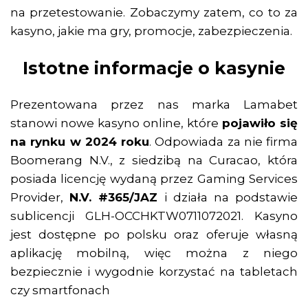
na przetestowanie. Zobaczymy zatem, co to za
kasyno, jakie ma gry, promocje, zabezpieczenia.
Istotne informacje o kasynie
Prezentowana przez nas marka Lamabet
stanowi nowe kasyno online, które
pojawiło się
na rynku w 2024 roku
. Odpowiada za nie firma
Boomerang N.V., z siedzibą na Curacao, która
posiada licencję wydaną przez Gaming Services
Provider,
N.V. #365/JAZ
i działa na podstawie
sublicencji GLH-OCCHKTW0711072021. Kasyno
jest dostępne po polsku oraz oferuje własną
aplikację mobilną, więc można z niego
bezpiecznie i wygodnie korzystać na tabletach
czy smartfonach