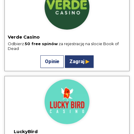
Verde Casino
Odbierz
50 free spinów
za rejestrację na slocie Book of
Dead
Opinie
Zagraj
LuckyBird