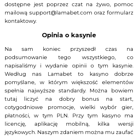
dostępne jest poprzez czat na żywo, pomoc
mailową support@lamabet.com oraz formularz
kontaktowy.
Opinia o kasynie
Na sam koniec przyszedł czas na
podsumowanie tego wszystkiego, co
napisaliśmy i wydanie opinii o tym kasynie.
Według nas Lamabet to kasyno dobrze
pomyślane, w którym większość elementów
spełnia najwyższe standardy. Można bowiem
tutaj liczyć na dobry bonus na start,
cotygodniowe promocje, wielki wybór gier,
płatności, w tym PLN. Przy tym kasyno ma
licencję, aplikację mobilną, kilka wersji
językowych. Naszym zdaniem można mu zaufać