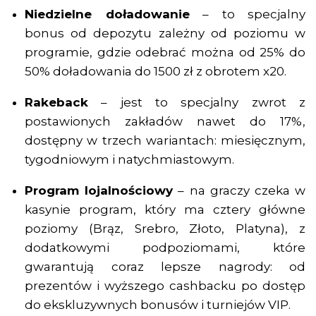
Niedzielne doładowanie
– to specjalny
bonus od depozytu zależny od poziomu w
programie, gdzie odebrać można od 25% do
50% doładowania do 1500 zł z obrotem x20.
Rakeback
– jest to specjalny zwrot z
postawionych zakładów nawet do 17%,
dostępny w trzech wariantach: miesięcznym,
tygodniowym i natychmiastowym.
Program lojalnościowy
– na graczy czeka w
kasynie program, który ma cztery główne
poziomy (Brąz, Srebro, Złoto, Platyna), z
dodatkowymi podpoziomami, które
gwarantują coraz lepsze nagrody: od
prezentów i wyższego cashbacku po dostęp
do ekskluzywnych bonusów i turniejów VIP.