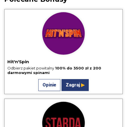
Hit'n'Spin
Odbierz pakiet powitalny
100% do 3500 zł z 200
darmowymi spinami
Opinie
Zagraj