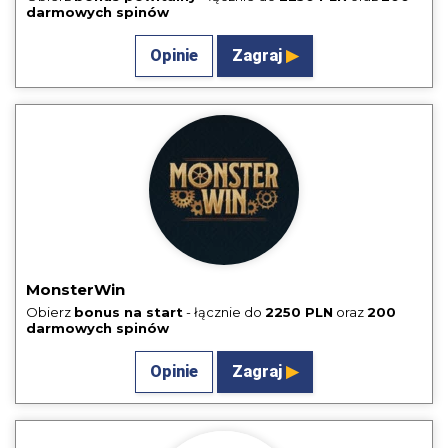
darmowych spinów
Opinie
Zagraj
MonsterWin
Obierz
bonus na start
- łącznie do
2250 PLN
oraz
200
darmowych spinów
Opinie
Zagraj