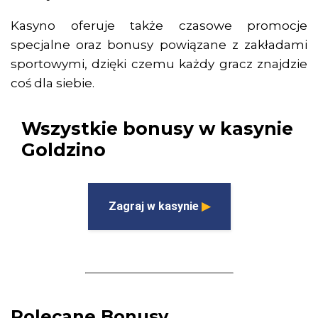
Kasyno oferuje także czasowe promocje
specjalne oraz bonusy powiązane z zakładami
sportowymi, dzięki czemu każdy gracz znajdzie
coś dla siebie.
Wszystkie bonusy w kasynie
Goldzino
Zagraj w kasynie
Polecane Bonusy