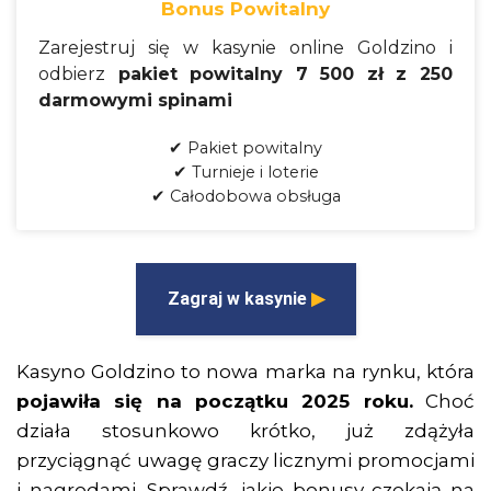
Bonus Powitalny
Zarejestruj się w kasynie online Goldzino i
odbierz
pakiet powitalny 7 500 zł z 250
darmowymi spinami
Pakiet powitalny
Turnieje i loterie
Całodobowa obsługa
Zagraj w kasynie
Kasyno Goldzino to nowa marka na rynku, która
pojawiła się na początku 2025 roku.
Choć
działa stosunkowo krótko, już zdążyła
przyciągnąć uwagę graczy licznymi promocjami
i nagrodami. Sprawdź, jakie bonusy czekają na