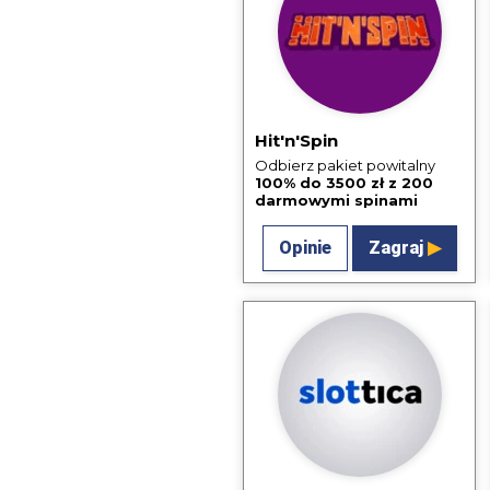
Hit'n'Spin
Odbierz pakiet powitalny
100% do 3500 zł z 200
darmowymi spinami
Opinie
Zagraj