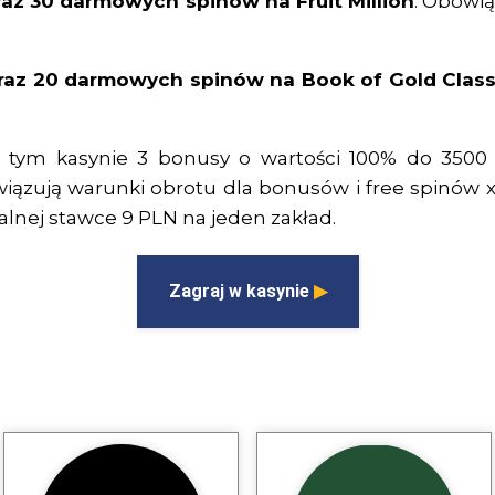
az 30 darmowych spinów na Fruit Million
. Obowi
raz 20 darmowych spinów na Book of Gold Class
 tym kasynie 3 bonusy o wartości 100% do 3500
zują warunki obrotu dla bonusów i free spinów x3
alnej stawce 9 PLN na jeden zakład.
Zagraj w kasynie