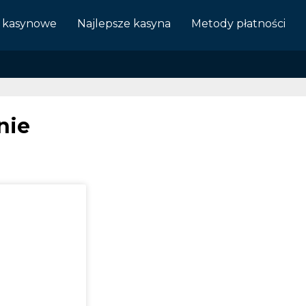
 kasynowe
Najlepsze kasyna
Metody płatności
nie