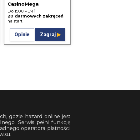
CasinoMega
Do 1500 PLN i
20 darmowych zakręceń
na start
Opinie
Zagraj
ach, gdzie hazard online jest
lnego. Serwis pełni funkcję
adnego operatora płatności.
wisu.