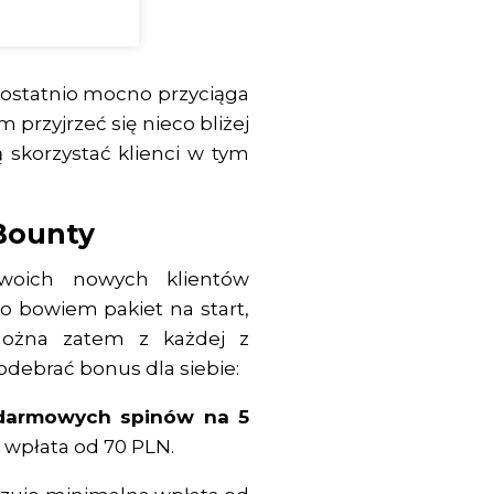
e ostatnio mocno przyciąga
przyjrzeć się nieco bliżej
ą skorzystać klienci w tym
Bounty
oich nowych klientów
 to bowiem pakiet na start,
Można zatem z każdej z
odebrać bonus dla siebie:
darmowych spinów na 5
 wpłata od 70 PLN.