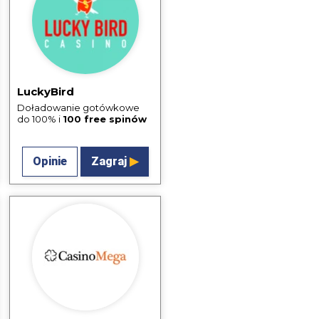
LuckyBird
Doładowanie gotówkowe
do 100% i
100 free spinów
Opinie
Zagraj