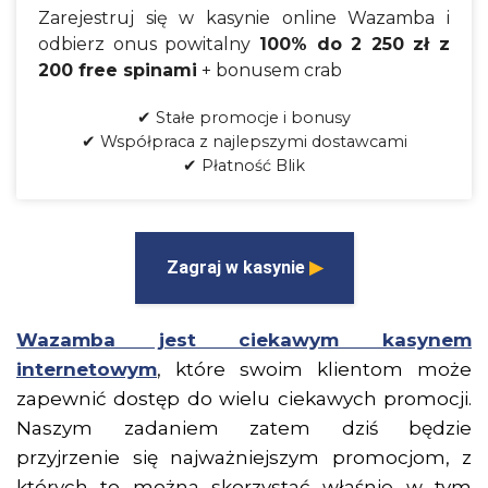
Zarejestruj się w kasynie online Wazamba i
odbierz onus powitalny
100% do 2 250 zł z
200 free spinami
+ bonusem crab
Stałe promocje i bonusy
Współpraca z najlepszymi dostawcami
Płatność Blik
Zagraj w kasynie
Wazamba jest ciekawym kasynem
internetowym
, które swoim klientom może
zapewnić dostęp do wielu ciekawych promocji.
Naszym zadaniem zatem dziś będzie
przyjrzenie się najważniejszym promocjom, z
których to można skorzystać właśnie w tym