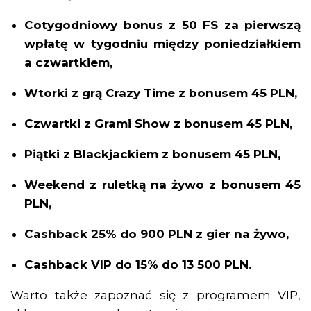
Cotygodniowy bonus z 50 FS za pierwszą
wpłatę w tygodniu między poniedziałkiem
a czwartkiem,
Wtorki z grą Crazy Time z bonusem 45 PLN,
Czwartki z Grami Show z bonusem 45 PLN,
Piątki z Blackjackiem z bonusem 45 PLN,
Weekend z ruletką na żywo z bonusem 45
PLN,
Cashback 25% do 900 PLN z gier na żywo,
Cashback VIP do 15% do 13 500 PLN.
Warto także zapoznać się z programem VIP,