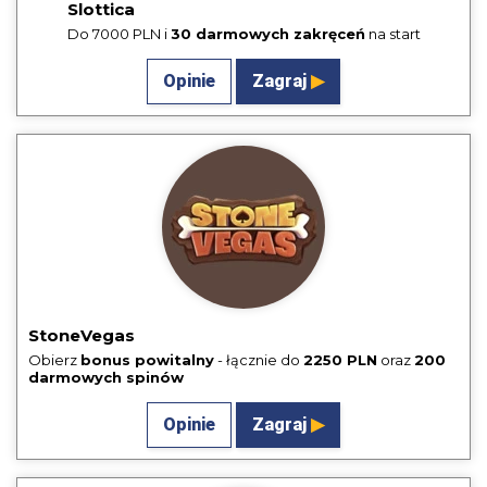
Slottica
Do 7000 PLN i
30 darmowych zakręceń
na start
Opinie
Zagraj
StoneVegas
Obierz
bonus powitalny
- łącznie do
2250 PLN
oraz
200
darmowych spinów
Opinie
Zagraj