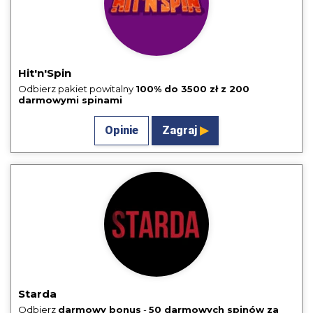
Hit'n'Spin
Odbierz pakiet powitalny
100% do 3500 zł z 200
darmowymi spinami
Opinie
Zagraj
Starda
Odbierz
darmowy bonus
-
50 darmowych spinów za